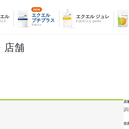
エクエル
クエル
エクエル ジュレ
プチプラス
LLE
EQUELLE gelée
Petit+
・店舗
店
調
住