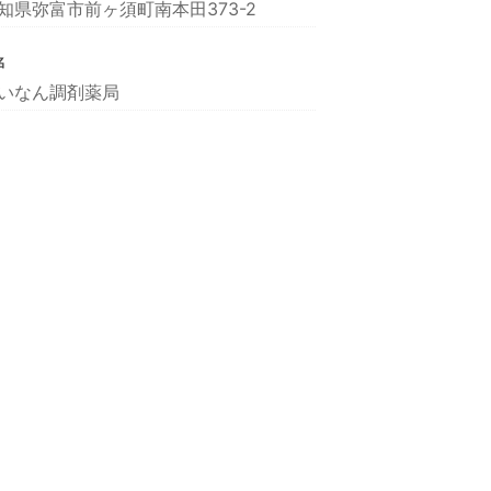
知県弥富市前ヶ須町南本田373-2
名
いなん調剤薬局