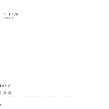
トコエル
tocoelle
舗タイプ
剤薬局
所