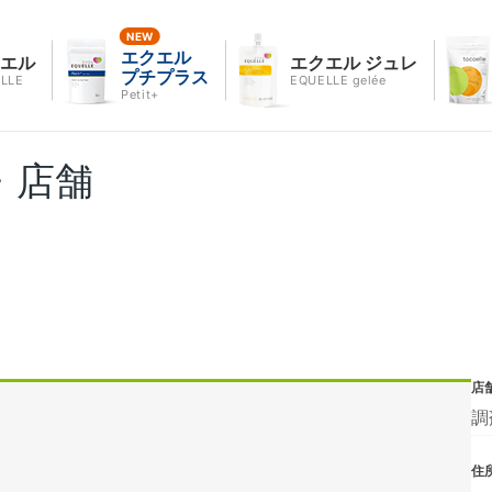
エクエル
クエル
エクエル ジュレ
プチプラス
LLE
EQUELLE gelée
Petit+
・店舗
店
調
住