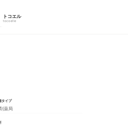
トコエル
tocoelle
舗タイプ
剤薬局
所