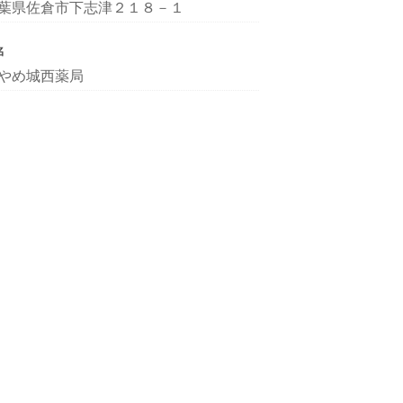
葉県佐倉市下志津２１８－１
名
やめ城西薬局