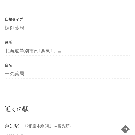
店舗タイプ
調剤薬局
住所
北海道芦別市南1条東1丁目
店名
一の薬局
近くの駅
芦別駅
JR根室本線(滝川～富良野)