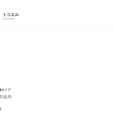
トコエル
tocoelle
舗タイプ
剤薬局
所