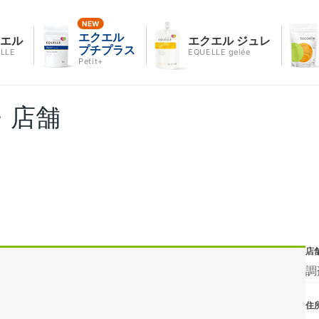
エクエル
クエル
エクエル ジュレ
プチプラス
LLE
EQUELLE gelée
Petit+
・店舗
店
調
住