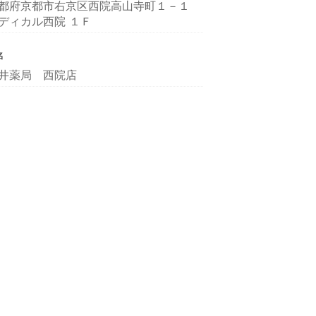
都府京都市右京区西院高山寺町１－１
ディカル西院 １Ｆ
名
井薬局 西院店