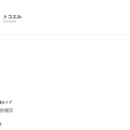
トコエル
tocoelle
舗タイプ
療機関
所