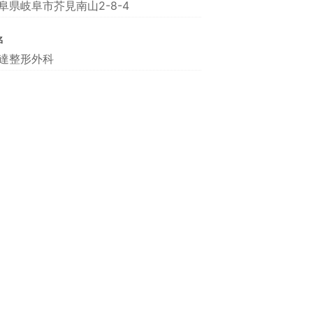
阜県岐阜市芥見南山2-8-4
名
達整形外科