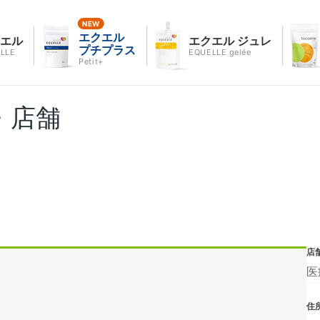
エクエル
クエル
エクエル ジュレ
プチプラス
LLE
EQUELLE gelée
Petit+
・店舗
店
医
住