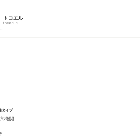
トコエル
tocoelle
舗タイプ
療機関
所