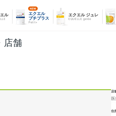
エクエル
クエル
エクエル ジュレ
プチプラス
LLE
EQUELLE gelée
Petit+
・店舗
店
医
住