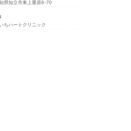
知県知立市東上重原6-70
名
いちハートクリニック