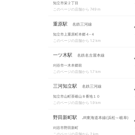
知立市栄２丁目
このページの店舗から 749 m
重原駅
名鉄三河線
知立市上重原町本郷４-４
このページの店舗から 1.2 km
一ツ木駅
名鉄名古屋本線
刈谷市一木本郷前
このページの店舗から 1.7 km
三河知立駅
名鉄三河線
知立市山町茶碓山８番地１０
このページの店舗から 1.9 km
野田新町駅
JR東海道本線(浜松～岐阜)
刈谷市野田新町
このページの店舗から 2 km