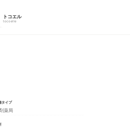
トコエル
tocoelle
舗タイプ
剤薬局
所