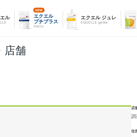
エクエル
クエル
エクエル ジュレ
プチプラス
LLE
EQUELLE gelée
Petit+
・店舗
店
調
住