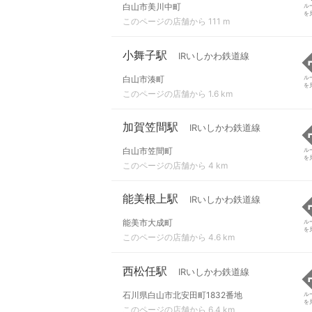
白山市美川中町
ル
を
このページの店舗から 111 m
小舞子駅
IRいしかわ鉄道線
白山市湊町
ル
を
このページの店舗から 1.6 km
加賀笠間駅
IRいしかわ鉄道線
白山市笠間町
ル
を
このページの店舗から 4 km
能美根上駅
IRいしかわ鉄道線
能美市大成町
ル
を
このページの店舗から 4.6 km
西松任駅
IRいしかわ鉄道線
石川県白山市北安田町1832番地
ル
を
このページの店舗から 6.4 km