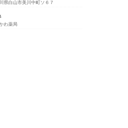
川県白山市美川中町ソ６７
名
かわ薬局