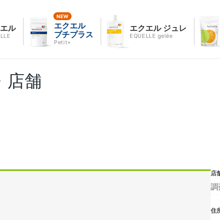
エクエル
クエル
エクエル ジュレ
プチプラス
LLE
EQUELLE gelée
Petit+
・店舗
店
調
住