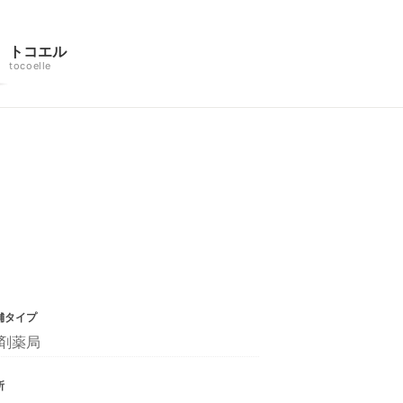
トコエル
tocoelle
舗タイプ
剤薬局
所