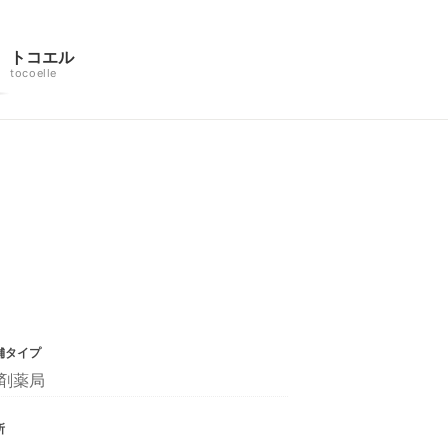
トコエル
tocoelle
舗タイプ
剤薬局
所