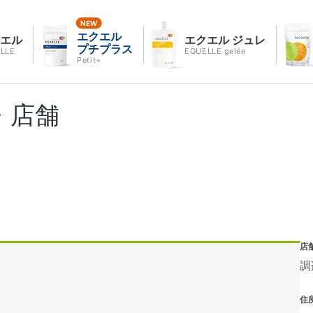
エクエル
クエル
エクエル ジュレ
プチプラス
LLE
EQUELLE gelée
Petit+
・店舗
店
調
住