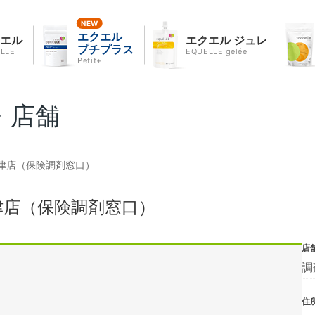
エクエル
クエル
エクエル ジュレ
プチプラス
LLE
EQUELLE gelée
Petit+
・店舗
津店（保険調剤窓口）
津店（保険調剤窓口）
店
調
住