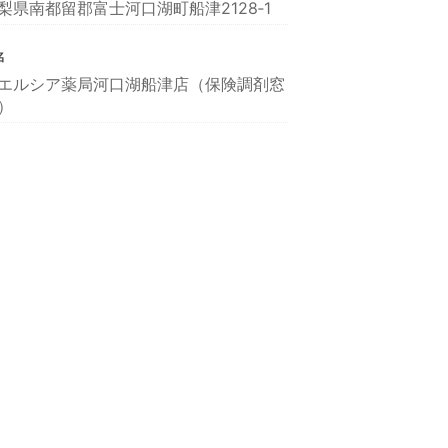
梨県南都留郡富士河口湖町船津2128‐1
名
エルシア薬局河口湖船津店（保険調剤窓
）