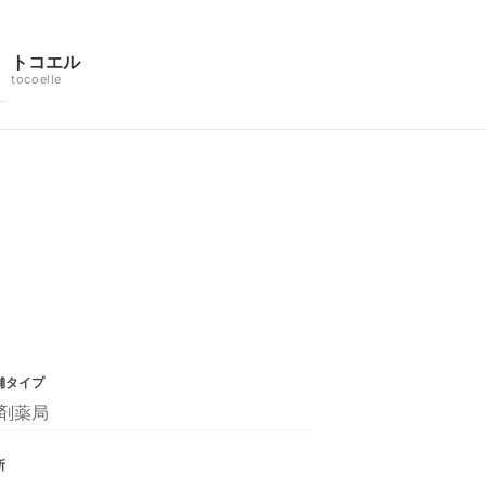
トコエル
tocoelle
舗タイプ
剤薬局
所