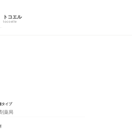
トコエル
tocoelle
舗タイプ
剤薬局
所