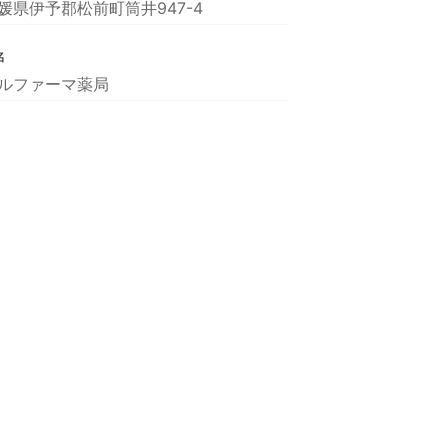
媛県伊予郡松前町筒井947-4
名
ルファーマ薬局