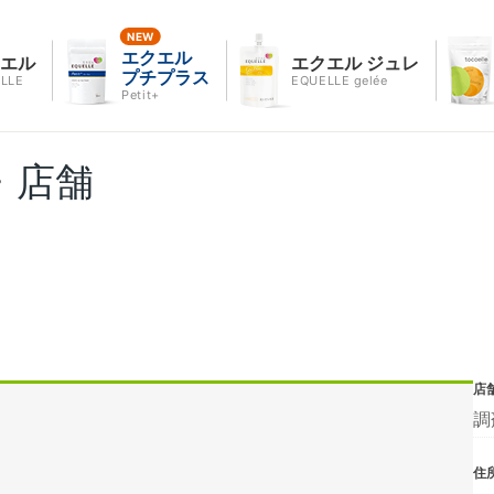
エクエル
クエル
エクエル ジュレ
プチプラス
LLE
EQUELLE gelée
Petit+
・店舗
店
調
住