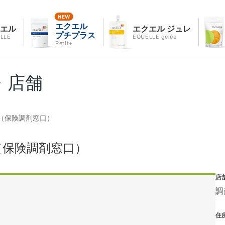
エクエル
クエル
エクエル ジュレ
プチプラス
LLE
EQUELLE gelée
Petit+
・店舗
（保険調剤窓口）
（保険調剤窓口）
店
調
住