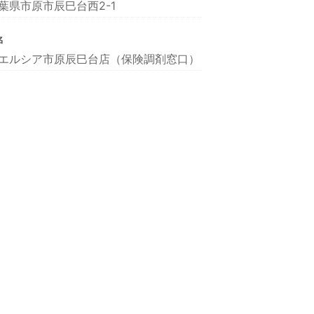
葉県市原市辰巳台西2-1
名
エルシア市原辰巳台店（保険調剤窓口）