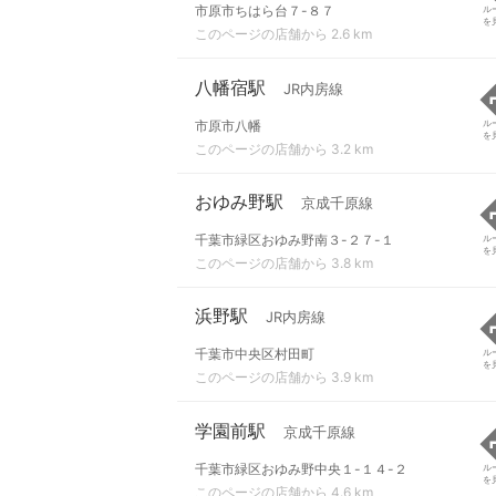
市原市ちはら台７-８７
ル
を
このページの店舗から 2.6 km
八幡宿駅
JR内房線
市原市八幡
ル
を
このページの店舗から 3.2 km
おゆみ野駅
京成千原線
千葉市緑区おゆみ野南３-２７-１
ル
を
このページの店舗から 3.8 km
浜野駅
JR内房線
千葉市中央区村田町
ル
を
このページの店舗から 3.9 km
学園前駅
京成千原線
千葉市緑区おゆみ野中央１-１４-２
ル
を
このページの店舗から 4.6 km