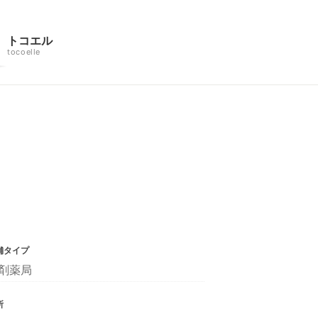
トコエル
tocoelle
舗タイプ
剤薬局
所