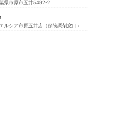
葉県市原市五井5492-2
名
エルシア市原五井店（保険調剤窓口）