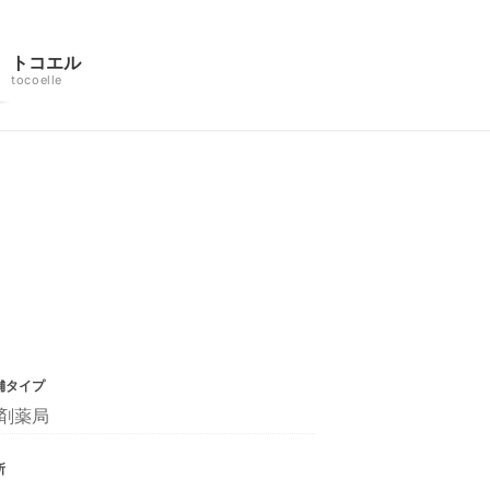
トコエル
tocoelle
舗タイプ
剤薬局
所