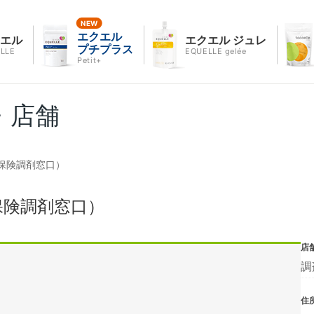
エクエル
クエル
エクエル ジュレ
プチプラス
LLE
EQUELLE gelée
Petit+
・店舗
保険調剤窓口）
保険調剤窓口）
店
調
住