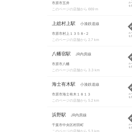
市原市五井
ル
を
このページの店舗から 669 m
上総村上駅
小湊鉄道線
市原市村上１３５８-２
ル
を
このページの店舗から 2.7 km
八幡宿駅
JR内房線
市原市八幡
ル
を
このページの店舗から 3.3 km
海士有木駅
小湊鉄道線
市原市海士有木１８１３
ル
を
このページの店舗から 5.2 km
浜野駅
JR内房線
千葉市中央区村田町
ル
を
このページの店舗から 5.3 km