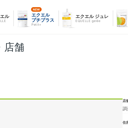
エクエル
クエル
エクエル ジュレ
プチプラス
LLE
EQUELLE gelée
Petit+
・店舗
店
調
住