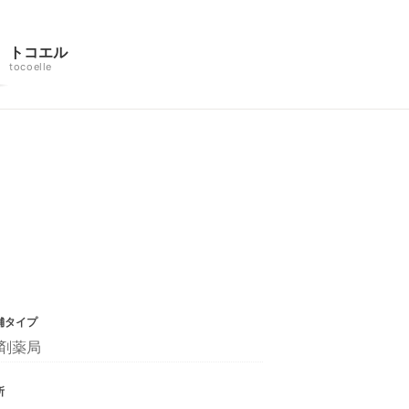
トコエル
tocoelle
舗タイプ
剤薬局
所