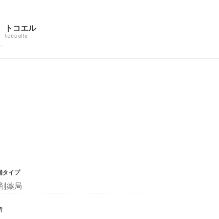
トコエル
tocoelle
舗タイプ
剤薬局
所