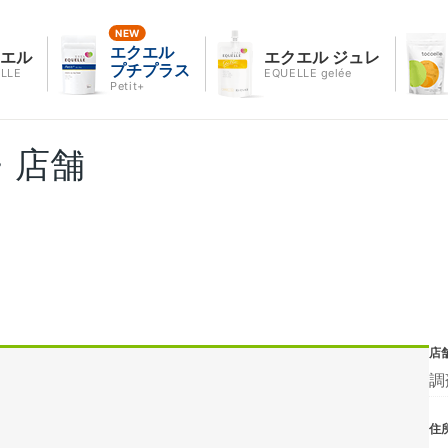
エクエル
クエル
エクエル ジュレ
プチプラス
LLE
EQUELLE gelée
Petit+
・店舗
店
調
住