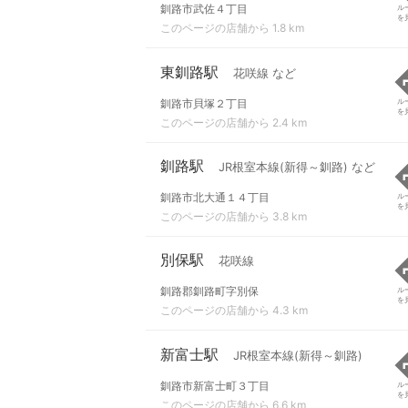
釧路市武佐４丁目
ル
を
このページの店舗から 1.8 km
東釧路駅
花咲線 など
釧路市貝塚２丁目
ル
を
このページの店舗から 2.4 km
釧路駅
JR根室本線(新得～釧路) など
釧路市北大通１４丁目
ル
を
このページの店舗から 3.8 km
別保駅
花咲線
釧路郡釧路町字別保
ル
を
このページの店舗から 4.3 km
新富士駅
JR根室本線(新得～釧路)
釧路市新富士町３丁目
ル
を
このページの店舗から 6.6 km