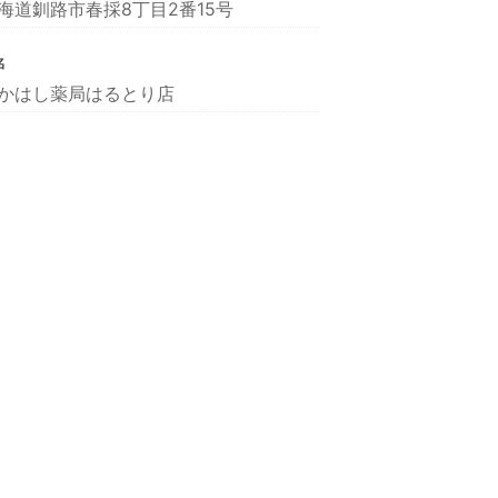
海道釧路市春採8丁目2番15号
名
かはし薬局はるとり店