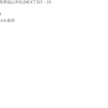
島県福山市松浜町4丁目5－26
名
ゆみ薬局