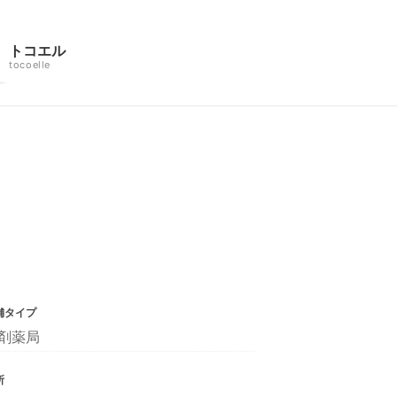
トコエル
tocoelle
舗タイプ
剤薬局
所