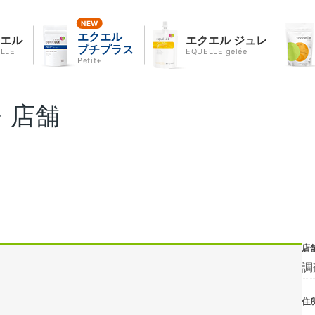
エクエル
クエル
エクエル ジュレ
プチプラス
LLE
EQUELLE gelée
Petit+
・店舗
店
調
住