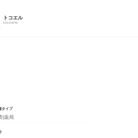
トコエル
tocoelle
舗タイプ
剤薬局
所