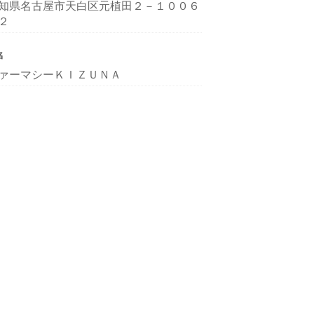
知県名古屋市天白区元植田２－１００６
２
名
ァーマシーＫＩＺＵＮＡ