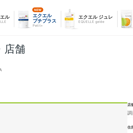
エクエル
クエル
エクエル ジュレ
プチプラス
LLE
EQUELLE gelée
Petit+
・店舗
Ａ
Ａ
店
調
住