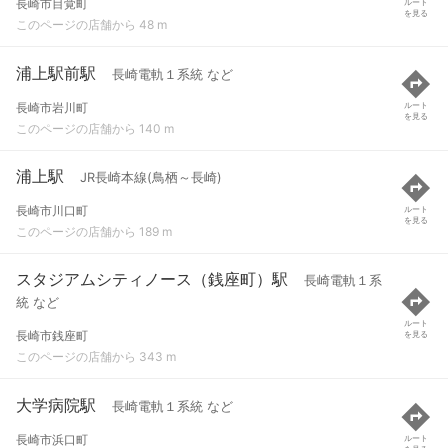
長崎市目覚町
ルート
を見る
このページの店舗から 48 m
浦上駅前駅
長崎電軌１系統 など
長崎市岩川町
ルート
を見る
このページの店舗から 140 m
浦上駅
JR長崎本線(鳥栖～長崎)
長崎市川口町
ルート
を見る
このページの店舗から 189 m
スタジアムシティノース（銭座町）駅
長崎電軌１系
統 など
ルート
長崎市銭座町
を見る
このページの店舗から 343 m
大学病院駅
長崎電軌１系統 など
長崎市浜口町
ルート