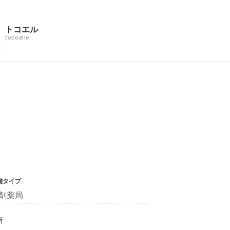
トコエル
tocoelle
舗タイプ
剤薬局
所