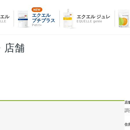
エクエル
クエル
エクエル ジュレ
プチプラス
LLE
EQUELLE gelée
Petit+
・店舗
店
調
住