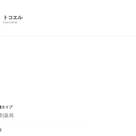
トコエル
tocoelle
舗タイプ
剤薬局
所