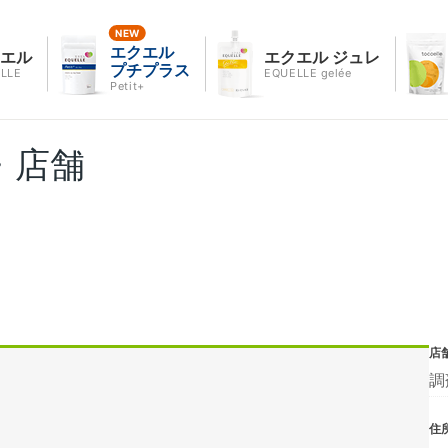
エクエル
クエル
エクエル ジュレ
プチプラス
LLE
EQUELLE gelée
Petit+
・店舗
店
調
住