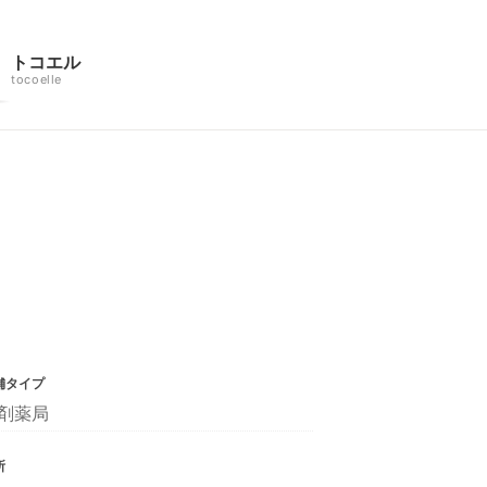
トコエル
tocoelle
舗タイプ
剤薬局
所