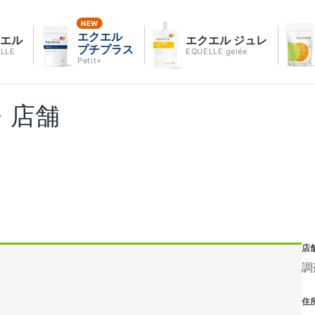
エクエル
クエル
エクエル ジュレ
プチプラス
LLE
EQUELLE gelée
Petit+
・店舗
店
調
住