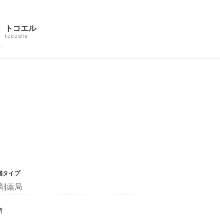
トコエル
tocoelle
舗タイプ
剤薬局
所