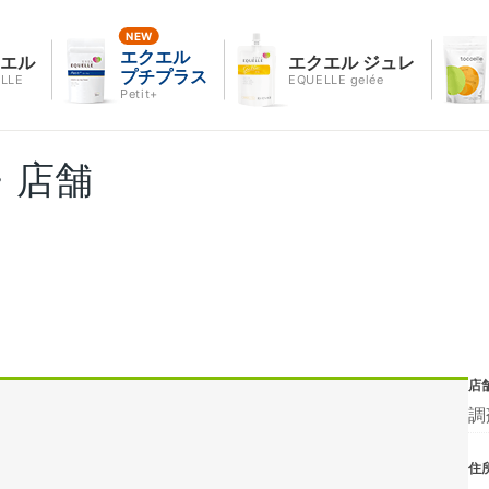
エクエル
クエル
エクエル ジュレ
プチプラス
LLE
EQUELLE gelée
Petit+
・店舗
店
調
住