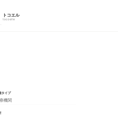
トコエル
tocoelle
舗タイプ
療機関
所