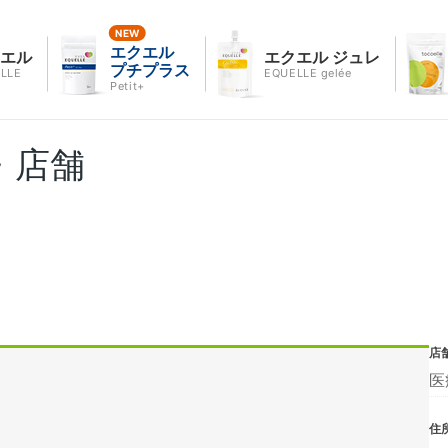
エクエル
クエル
エクエル ジュレ
プチプラス
LLE
EQUELLE gelée
Petit+
・店舗
店
医
住