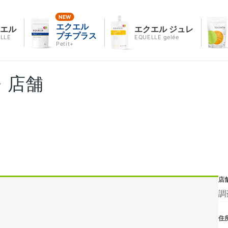
エクエル
クエル
エクエル ジュレ
プチプラス
LLE
EQUELLE gelée
Petit+
・店舗
店
調
住