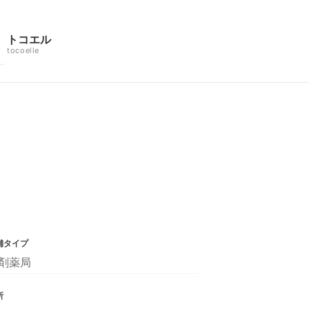
トコエル
tocoelle
舗タイプ
剤薬局
所