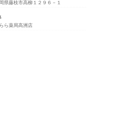
岡県藤枝市高柳１２９６－１
名
らら薬局高洲店