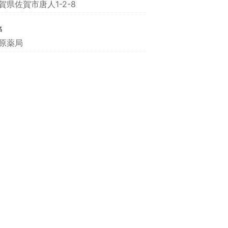
賀県佐賀市唐人1-2-8
名
原薬局