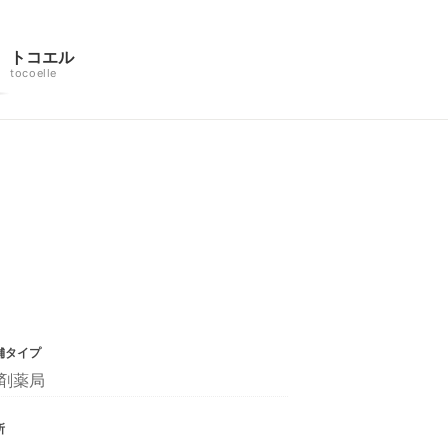
トコエル
tocoelle
舗タイプ
剤薬局
所