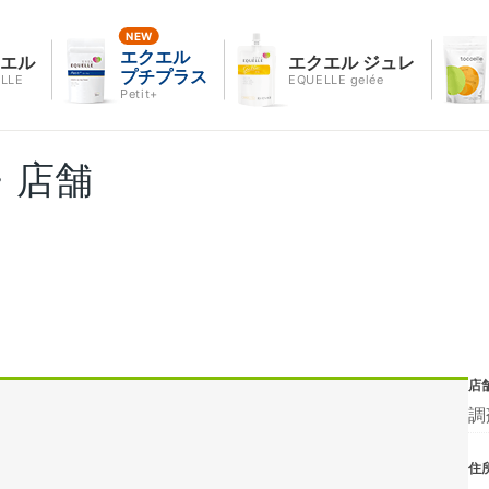
エクエル
クエル
エクエル ジュレ
プチプラス
LLE
EQUELLE gelée
Petit+
・店舗
店
調
住