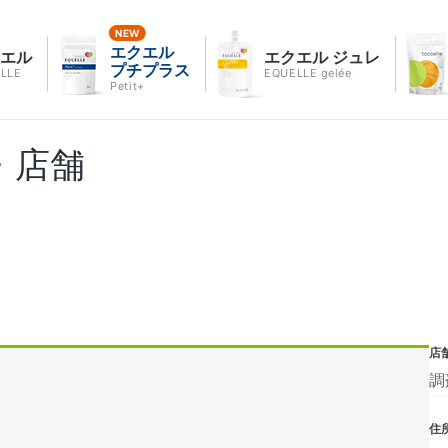
エクエル
クエル
エクエル ジュレ
プチプラス
LLE
EQUELLE gelée
Petit+
・店舗
店
調
住