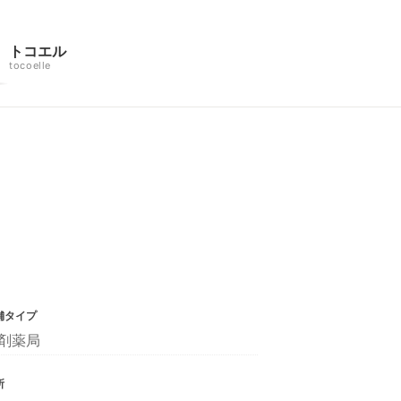
トコエル
tocoelle
舗タイプ
剤薬局
所