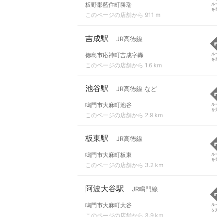
板野郡藍住町勝瑞
ル
を
このページの店舗から 911 m
吉成駅
JR高徳線
徳島市応神町吉成字轟
ル
を
このページの店舗から 1.6 km
池谷駅
JR高徳線 など
鳴門市大麻町池谷
ル
を
このページの店舗から 2.9 km
板東駅
JR高徳線
鳴門市大麻町板東
ル
を
このページの店舗から 3.2 km
阿波大谷駅
JR鳴門線
鳴門市大麻町大谷
ル
を
このページの店舗から 3.9 km