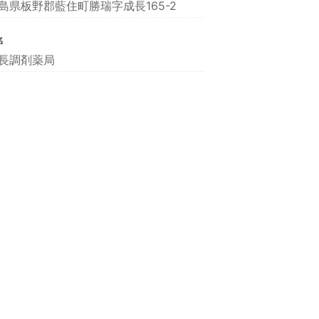
島県板野郡藍住町勝瑞字成長165-2
名
長調剤薬局