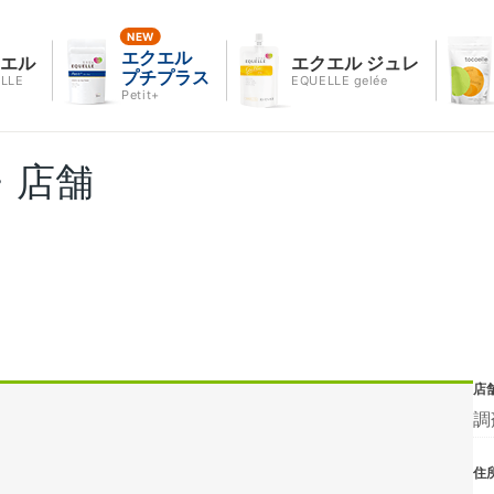
エクエル
クエル
エクエル ジュレ
プチプラス
LLE
EQUELLE gelée
Petit+
・店舗
店
調
住