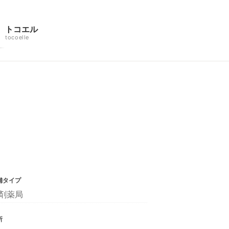
トコエル
tocoelle
舗タイプ
剤薬局
所