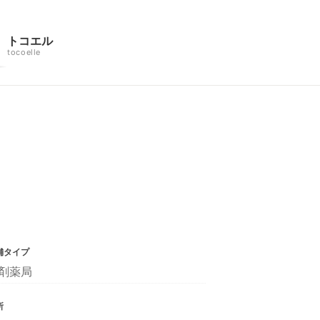
トコエル
tocoelle
舗タイプ
剤薬局
所