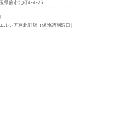
玉県蕨市北町4-4-25
名
エルシア蕨北町店（保険調剤窓口）