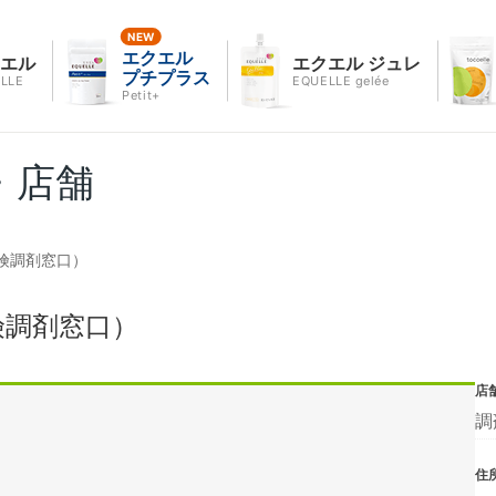
エクエル
クエル
エクエル ジュレ
プチプラス
LLE
EQUELLE gelée
Petit+
・店舗
険調剤窓口）
険調剤窓口）
店
調
住