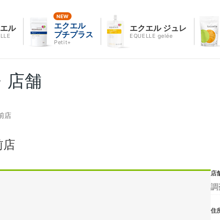
エクエル
クエル
エクエル ジュレ
プチプラス
LLE
EQUELLE gelée
Petit+
・店舗
前店
前店
店
調
住