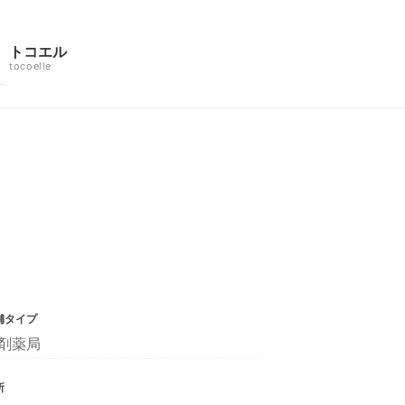
トコエル
tocoelle
舗タイプ
剤薬局
所