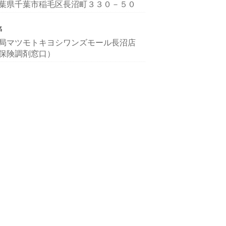
葉県千葉市稲毛区長沼町３３０－５０
名
局マツモトキヨシワンズモール長沼店
保険調剤窓口）