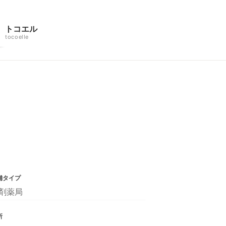
トコエル
tocoelle
舗タイプ
剤薬局
所