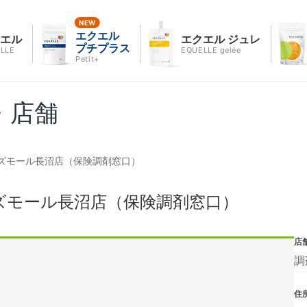
エクエル
クエル
エクエル ジュレ
プチプラス
LLE
EQUELLE gelée
Petit+
・店舗
ズモール長沼店（保険調剤窓口）
ズモール長沼店（保険調剤窓口）
店
調
住