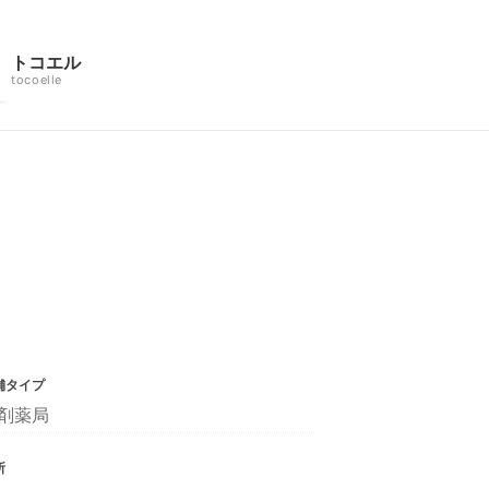
トコエル
tocoelle
舗タイプ
剤薬局
所