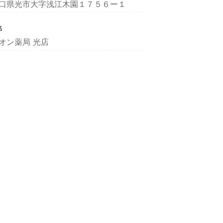
口県光市大字浅江木園１７５６ー１
名
オン薬局 光店