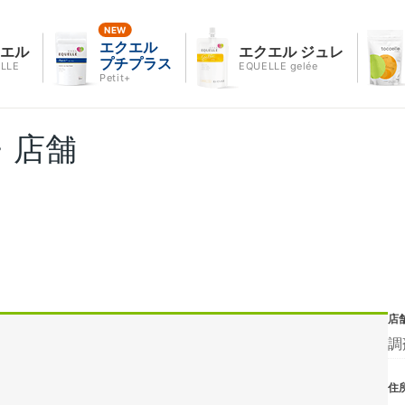
エクエル
クエル
エクエル ジュレ
プチプラス
LLE
EQUELLE gelée
Petit+
・店舗
店
調
住