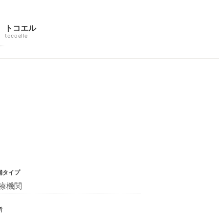
トコエル
tocoelle
舗タイプ
療機関
所