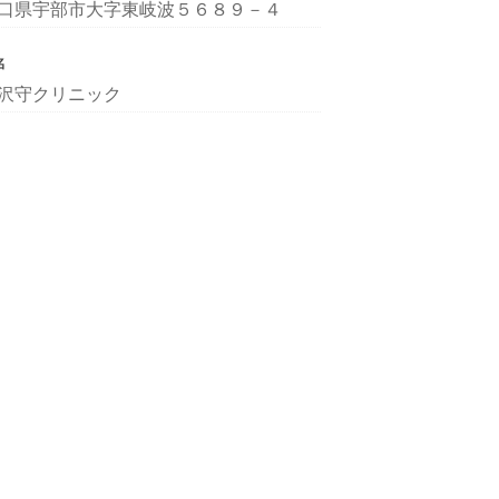
口県宇部市大字東岐波５６８９－４
名
沢守クリニック