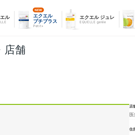
エクエル
クエル
エクエル ジュレ
プチプラス
LLE
EQUELLE gelée
Petit+
・店舗
店
医
住