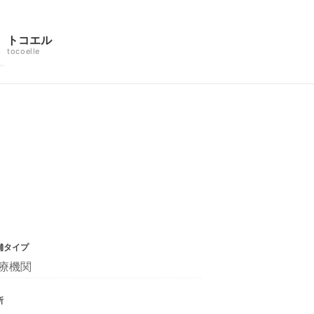
トコエル
tocoelle
舗タイプ
療機関
所