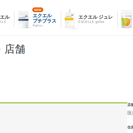
エクエル
クエル
エクエル ジュレ
プチプラス
LLE
EQUELLE gelée
Petit+
・店舗
店
医
住