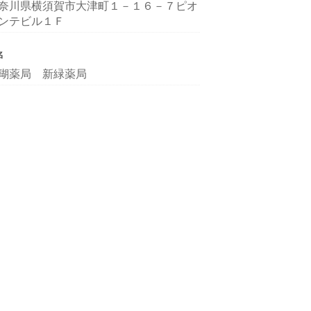
奈川県横須賀市大津町１－１６－７ピオ
ンテビル１Ｆ
名
瑚薬局 新緑薬局