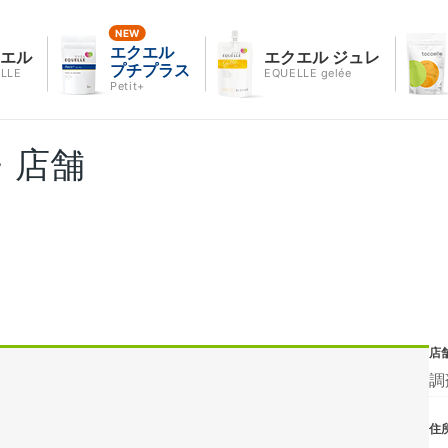
エクエル
クエル
エクエル ジュレ
プチプラス
LLE
EQUELLE gelée
Petit+
・店舗
店
調
住