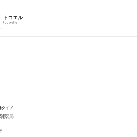
トコエル
tocoelle
舗タイプ
剤薬局
所