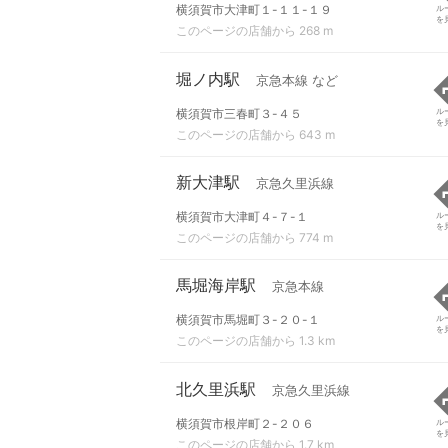
横須賀市大津町１-１１-１９
ル
を
このページの店舗から 268 m
堀ノ内駅
京急本線 など
横須賀市三春町３-４５
ル
を
このページの店舗から 643 m
新大津駅
京急久里浜線
横須賀市大津町４-７-１
ル
を
このページの店舗から 774 m
馬堀海岸駅
京急本線
横須賀市馬堀町３-２０-１
ル
を
このページの店舗から 1.3 km
北久里浜駅
京急久里浜線
横須賀市根岸町２-２０６
ル
を
このページの店舗から 1.7 km