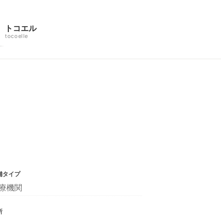
トコエル
tocoelle
舗タイプ
療機関
所