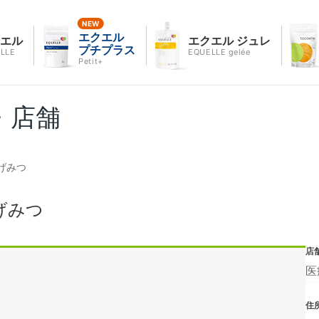
エクエル
クエル
エクエル ジュレ
プチプラス
LLE
EQUELLE gelée
Petit+
・店舗
げみつ
げみつ
店
医
住