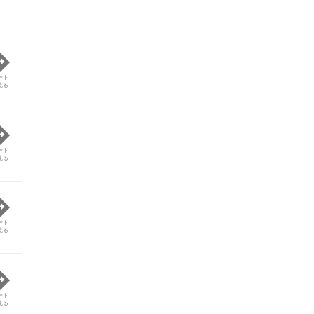
ート
見る
ート
見る
ート
見る
ート
見る