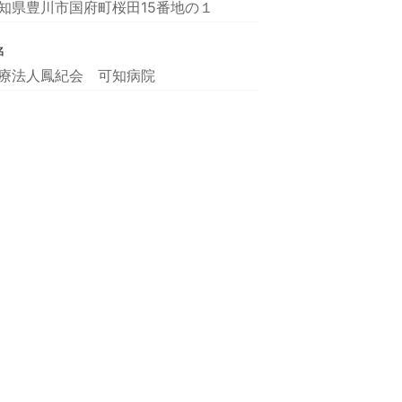
知県豊川市国府町桜田15番地の１
名
療法人鳳紀会 可知病院