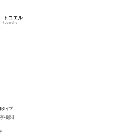
トコエル
tocoelle
舗タイプ
療機関
所