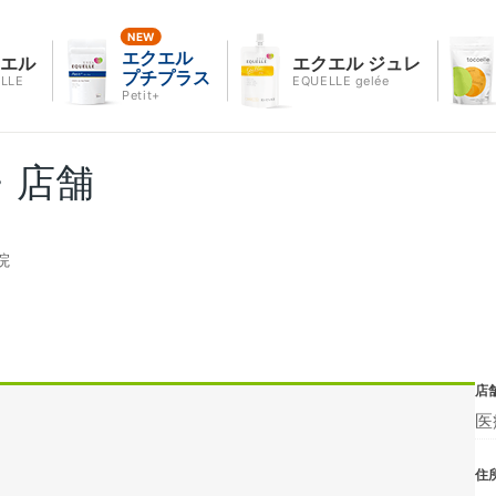
エクエル
クエル
エクエル ジュレ
プチプラス
LLE
EQUELLE gelée
Petit+
・店舗
院
店
医
住