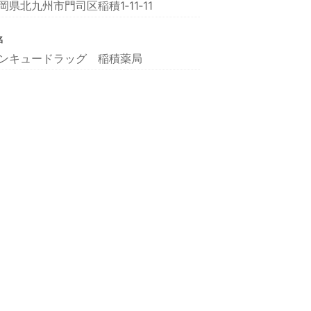
岡県北九州市門司区稲積1‐11‐11
名
ンキュードラッグ 稲積薬局