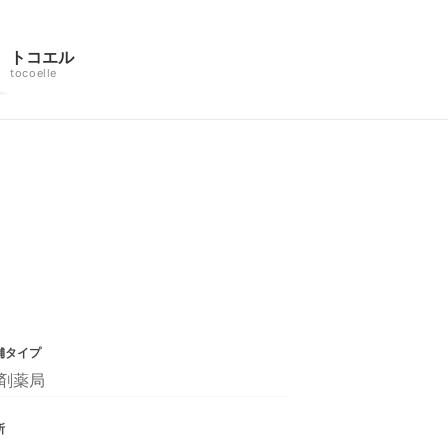
トコエル
tocoelle
舗タイプ
剤薬局
所