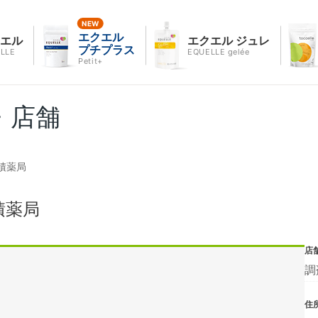
エクエル
クエル
エクエル ジュレ
プチプラス
LLE
EQUELLE gelée
Petit+
・店舗
積薬局
積薬局
店
調
住