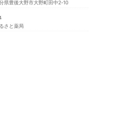
分県豊後大野市大野町田中2‐10
名
るさと薬局