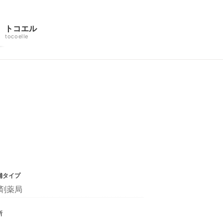
トコエル
tocoelle
舗タイプ
剤薬局
所