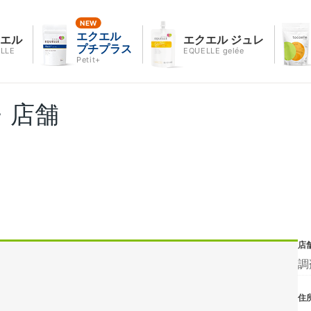
エクエル
クエル
エクエル ジュレ
プチプラス
LLE
EQUELLE gelée
Petit+
・店舗
店
調
住