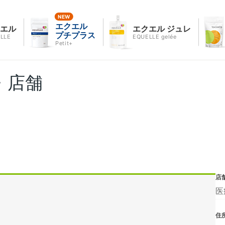
エクエル
クエル
エクエル ジュレ
プチプラス
LLE
EQUELLE gelée
Petit+
・店舗
店
医
住