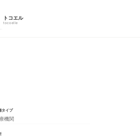
トコエル
tocoelle
舗タイプ
療機関
所