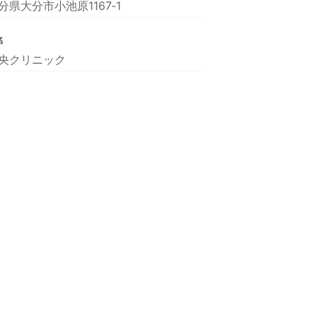
分県大分市小池原1167‐1
名
央クリニック