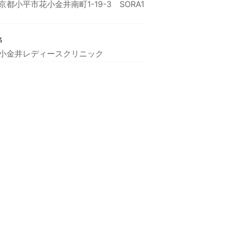
京都小平市花小金井南町1-19-3 SORA1
名
小金井レディースクリニック