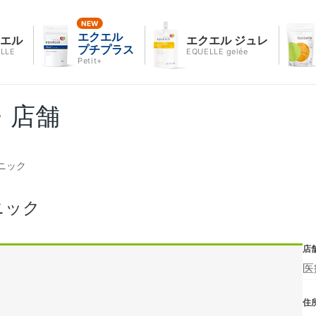
エクエル
クエル
エクエル ジュレ
プチプラス
LLE
EQUELLE gelée
Petit+
・店舗
ニック
ニック
店
医
住