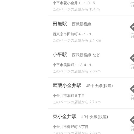
小平市花小金井１-１０-５
ル
を
このページの店舗から 154 m
田無駅
西武新宿線
西東京市田無町４-１-１
ル
を
このページの店舗から 2.4 km
小平駅
西武新宿線 など
小平市美園町１-３４-１
ル
を
このページの店舗から 2.6 km
武蔵小金井駅
JR中央線(快速)
小金井市本町６丁目
ル
を
このページの店舗から 2.7 km
東小金井駅
JR中央線(快速)
小金井市梶野町５丁目
ル
を
このページの店舗から 2.8 km