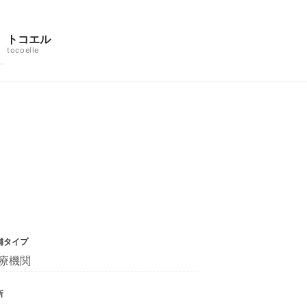
トコエル
tocoelle
舗タイプ
療機関
所