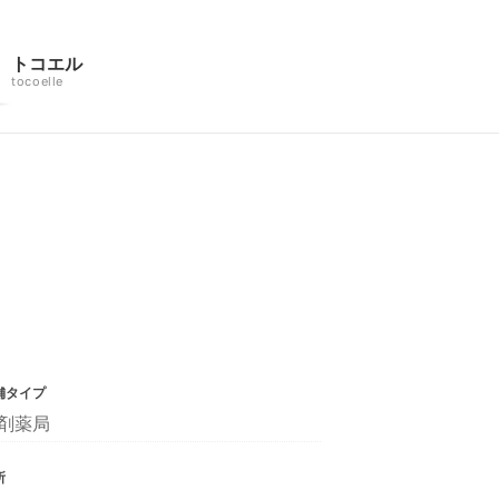
トコエル
tocoelle
舗タイプ
剤薬局
所