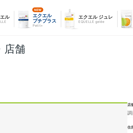
エクエル
クエル
エクエル ジュレ
プチプラス
LLE
EQUELLE gelée
Petit+
・店舗
店
調
住