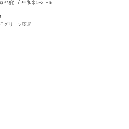
京都狛江市中和泉5-31-19
名
江グリーン薬局