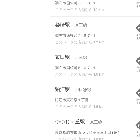
調布市国領町３-１８-１
ル
を
このページの店舗から 1.1 km
柴崎駅
京王線
調布市菊野台２-６７-１１
ル
を
このページの店舗から 1.2 km
布田駅
京王線
調布市国領町５-６７-１
ル
を
このページの店舗から 1.6 km
狛江駅
小田急線
狛江市東和泉１丁目
ル
を
このページの店舗から 1.6 km
つつじヶ丘駅
京王線
東京都調布市西つつじヶ丘三丁目35-1
ル
を
このページの店舗から 1.8 km