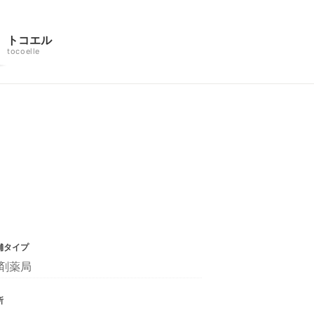
トコエル
tocoelle
舗タイプ
剤薬局
所