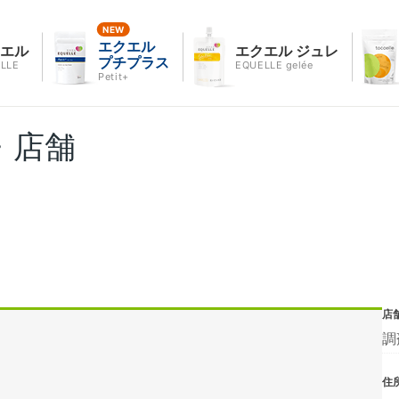
エクエル
クエル
エクエル ジュレ
プチプラス
LLE
EQUELLE gelée
Petit+
・店舗
店
調
住