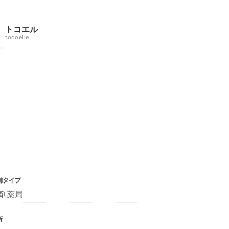
トコエル
tocoelle
舗タイプ
剤薬局
所