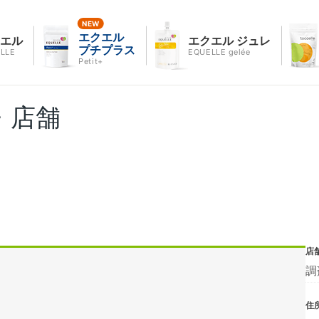
エクエル
クエル
エクエル ジュレ
プチプラス
LLE
EQUELLE gelée
Petit+
・店舗
店
調
住