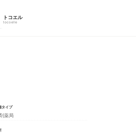
トコエル
tocoelle
舗タイプ
剤薬局
所