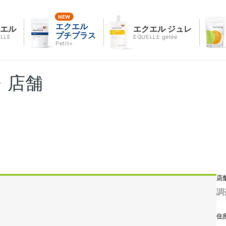
エクエル
クエル
エクエル ジュレ
プチプラス
LLE
EQUELLE gelée
Petit+
・店舗
店
調
住