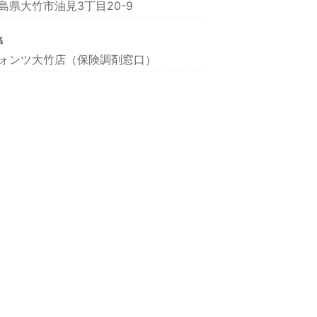
島県大竹市油見3丁目20-9
名
ォンツ大竹店（保険調剤窓口）