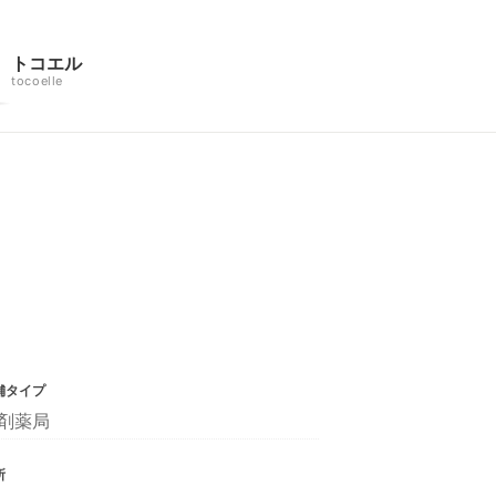
トコエル
tocoelle
舗タイプ
剤薬局
所