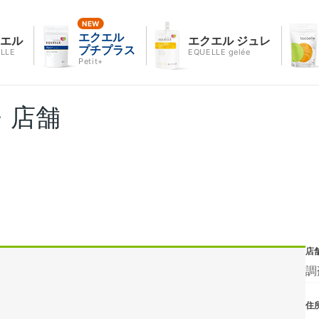
エクエル
クエル
エクエル ジュレ
プチプラス
LLE
EQUELLE gelée
Petit+
・店舗
店
調
住