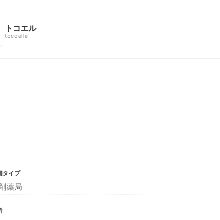
トコエル
tocoelle
舗タイプ
剤薬局
所