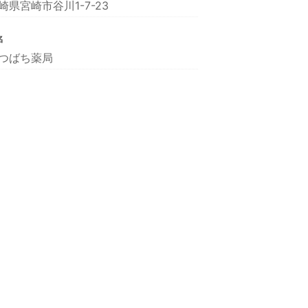
崎県宮崎市谷川1-7-23
名
つばち薬局