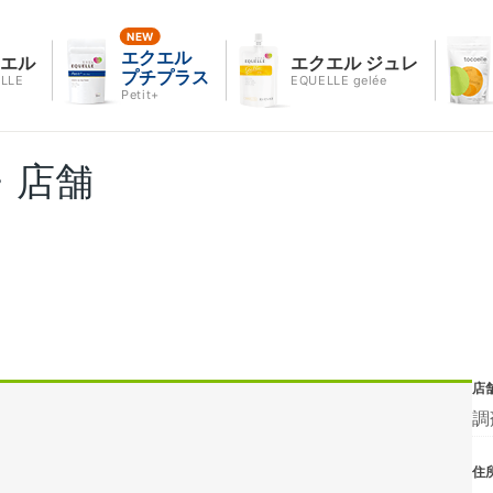
エクエル
クエル
エクエル ジュレ
プチプラス
LLE
EQUELLE gelée
Petit+
・店舗
店
調
住