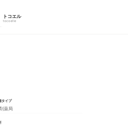
トコエル
tocoelle
舗タイプ
剤薬局
所