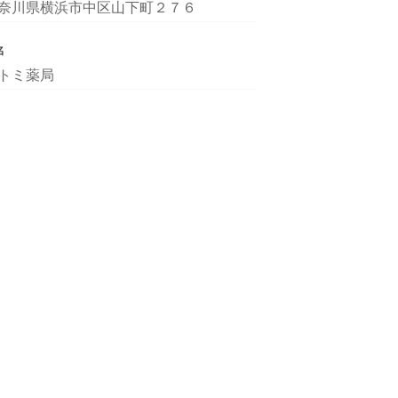
奈川県横浜市中区山下町２７６
名
トミ薬局