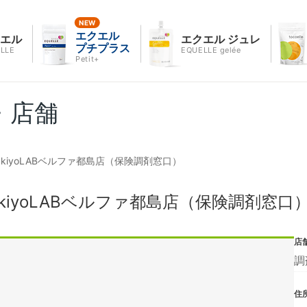
エクエル
クエル
エクエル ジュレ
プチプラス
LLE
EQUELLE gelée
Petit+
・店舗
sukiyoLABベルファ都島店（保険調剤窓口）
ukiyoLABベルファ都島店（保険調剤窓口
店
調
住