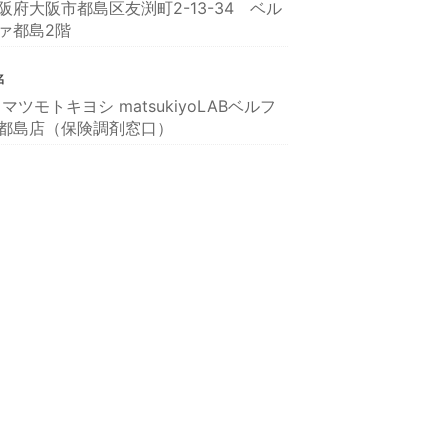
阪府大阪市都島区友渕町2-13-34 ベル
ァ都島2階
名
 マツモトキヨシ matsukiyoLABベルフ
都島店（保険調剤窓口）