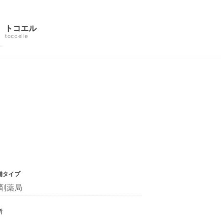
トコエル
tocoelle
）
舗タイプ
剤薬局
所