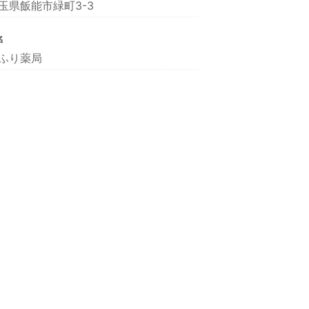
玉県飯能市緑町3-3
名
ふり薬局