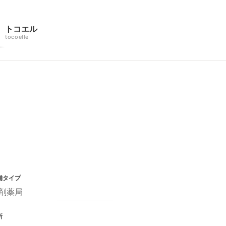
トコエル
tocoelle
舗タイプ
剤薬局
所