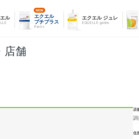
エクエル
クエル
エクエル ジュレ
プチプラス
LLE
EQUELLE gelée
Petit+
・店舗
店
調
住