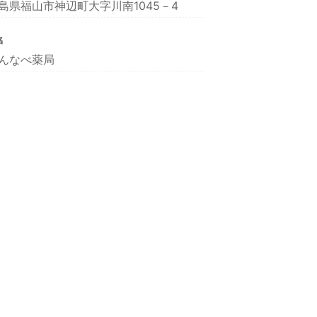
島県福山市神辺町大字川南1045－4
名
んなべ薬局