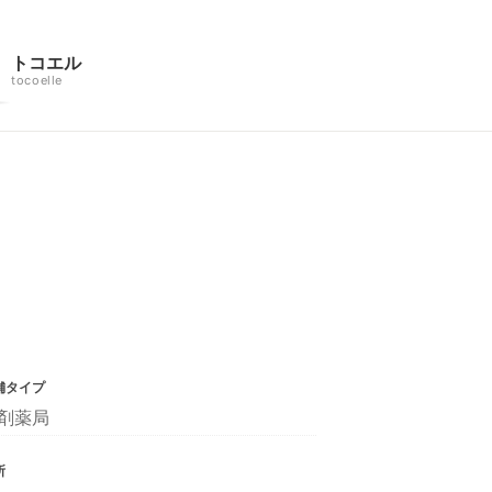
トコエル
tocoelle
舗タイプ
剤薬局
所