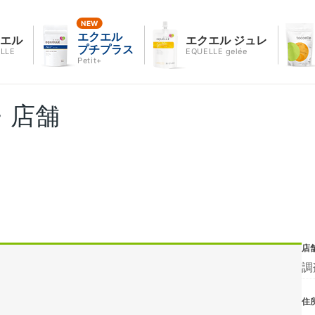
エクエル
クエル
エクエル ジュレ
プチプラス
LLE
EQUELLE gelée
Petit+
・店舗
店
調
住